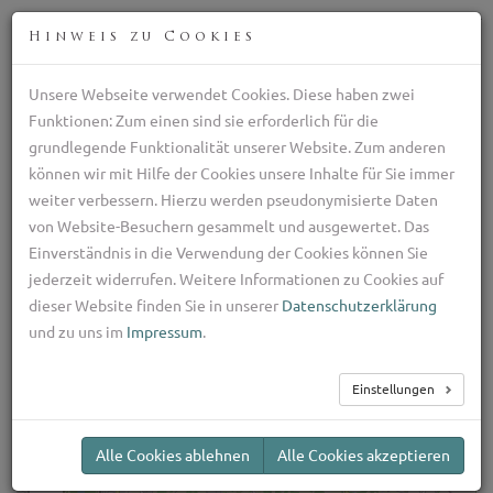
DEU
Hinweis zu Cookies
Unsere Webseite verwendet Cookies. Diese haben zwei
Züchter des Schäferhund gegen Wölfe, die Ziege Hund
Funktionen: Zum einen sind sie erforderlich für die
aus Kalabrien
grundlegende Funktionalität unserer Website. Zum anderen
+39 329 782 5970
können wir mit Hilfe der Cookies unsere Inhalte für Sie immer
ilpastoretransumante@gmail.com
weiter verbessern. Hierzu werden pseudonymisierte Daten
TOG
von Website-Besuchern gesammelt und ausgewertet. Das
NAV
Einverständnis in die Verwendung der Cookies können Sie
jederzeit widerrufen. Weitere Informationen zu Cookies auf
How to Contact Us
dieser Website finden Sie in unserer
Datenschutzerklärung
und zu uns im
Impressum
.
Einstellungen
+
−
Alle Cookies ablehnen
Alle Cookies akzeptieren